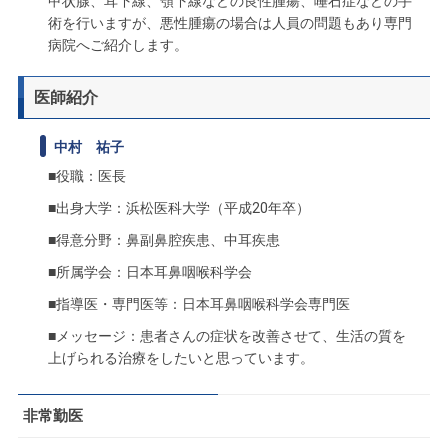
甲状腺、耳下線、顎下線などの良性腫瘍、唾石症などの手
術を行いますが、悪性腫瘍の場合は人員の問題もあり専門
病院へご紹介します。
医師紹介
中村 祐子
■役職：医長
■出身大学：浜松医科大学（平成20年卒）
■得意分野：鼻副鼻腔疾患、中耳疾患
■所属学会：日本耳鼻咽喉科学会
■指導医・専門医等：日本耳鼻咽喉科学会専門医
■メッセージ：患者さんの症状を改善させて、生活の質を
上げられる治療をしたいと思っています。
非常勤医