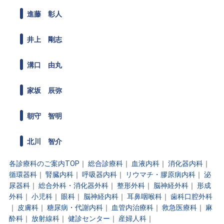
進藤 彰人
井上 剛志
溝口 由丸
家坂 辰弥
朝守 智明
北川 智介
各診療科のご案内TOP
｜
総合診療科
｜
血液内科
｜
消化器内科
｜
循環器科
｜
腎臓内科
｜
呼吸器内科
｜
リウマチ・膠原病内科
｜
泌
尿器科
｜
総合外科・消化器外科
｜
整形外科
｜
脳神経外科
｜
形成
外科
｜
小児科
｜
眼科
｜
脳神経内科
｜
耳鼻咽喉科
｜
歯科口腔外科
｜
皮膚科
｜
糖尿病・代謝内科
｜
血管内治療科
｜
救急医療科
｜
麻
酔科
｜
放射線科
｜
健診センター
｜
産婦人科
｜