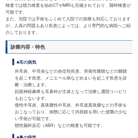
検査では聴力検査を始めCTやMRIも完備されており、随時検査が
可能です。
また、当院では手術をふくめて入院での加療も対応しております
が、人員の問題もあり疾患によっては、より専門的な病院へご紹
介しております。
診療内容・特色
■耳の病気
外耳炎、中耳炎などの炎症性疾患、突発性難聴などの難聴
を起こす疾患、メニエール病などめまいを起こす疾患を診
断・治療します。
顔面神経麻痺も耳鼻科が主体となって治療し通院リハビリ
もおこないます。
慢性中耳炎、真珠腫性中耳炎、外耳道真珠腫などの手術を
おこなっており、病態に応じて内視鏡を用いた侵襲の少な
い手術が可能です。
聴性脳幹反応（ABR）などの検査も可能です。
■鼻の病気