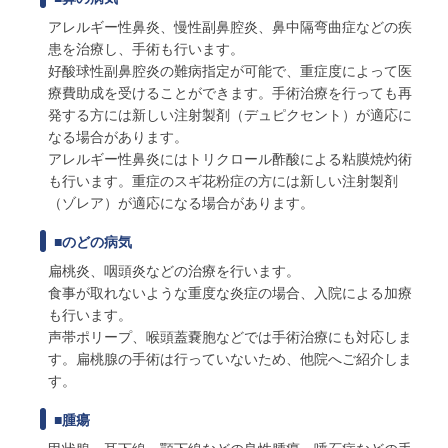
アレルギー性鼻炎、慢性副鼻腔炎、鼻中隔弯曲症などの疾
患を治療し、手術も行います。
好酸球性副鼻腔炎の難病指定が可能で、重症度によって医
療費助成を受けることができます。手術治療を行っても再
発する方には新しい注射製剤（デュピクセント）が適応に
なる場合があります。
アレルギー性鼻炎にはトリクロール酢酸による粘膜焼灼術
も行います。重症のスギ花粉症の方には新しい注射製剤
（ゾレア）が適応になる場合があります。
■のどの病気
扁桃炎、咽頭炎などの治療を行います。
食事が取れないような重度な炎症の場合、入院による加療
も行います。
声帯ポリープ、喉頭蓋嚢胞などでは手術治療にも対応しま
す。扁桃腺の手術は行っていないため、他院へご紹介しま
す。
■腫瘍