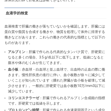
身体所見のみで肝硬変は診断できないのです。
血液学的検査
血液検査で肝臓の働きが落ちていないかを確認します。肝臓には
蛋白質や脂質を合成する働きや、物質を処理して体外に排泄する
働きなどがあります。これらの働きの代表的な指標として以下の
ものがあります。
アルブミン
：肝臓で作られる代表的なタンパク質で、肝硬変に
なると多くの場合、3.5 g/dL以下に低下します。低値になると
腹水や体のむくみが生じてきます。
血小板
：赤血球・白血球と並ぶ血球で、出血時の止血の際に働
きます。慢性肝疾患の進行に伴い、血小板数が徐々に減少して
いくことが知られています（腫れた脾臓が血小板を破壊して減
少させます）。一般的に肝硬変では血小板数10万/mm3以下に
減少しています。
コリンエステラーゼ
：肝臓で作られるアルブミン合成能の指標
です。肝硬変では低値を示します。
プロトロンビン時間
：肝臓で作られる血液凝固因子という成分