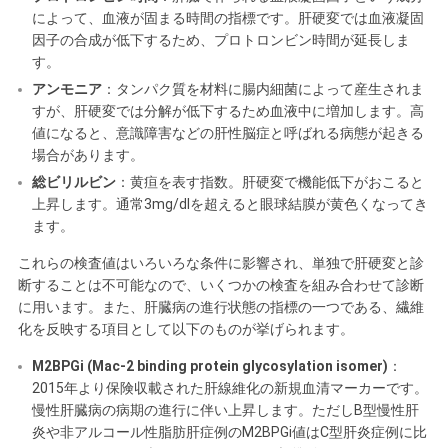
によって、血液が固まる時間の指標です。肝硬変では血液凝固
因子の合成が低下するため、プロトロンビン時間が延長しま
す。
アンモニア
：タンパク質を材料に腸内細菌によって産生されま
すが、肝硬変では分解が低下するため血液中に増加します。高
値になると、意識障害などの肝性脳症と呼ばれる病態が起きる
場合があります。
総ビリルビン
：黄疸を表す指数。肝硬変で機能低下がおこると
上昇します。通常3mg/dlを超えると眼球結膜が黄色くなってき
ます。
これらの検査値はいろいろな条件に影響され、単独で肝硬変と診
断することは不可能なので、いくつかの検査を組み合わせて診断
に用います。また、肝臓病の進行状態の指標の一つである、繊維
化を反映する項目として以下のものが挙げられます。
M2BPGi (Mac-2 binding protein glycosylation isomer)
：
2015年より保険収載された肝線維化の新規血清マーカーです。
慢性肝臓病の病期の進行に伴い上昇します。ただしB型慢性肝
炎や非アルコール性脂肪肝症例のM2BPGi値はC型肝炎症例に比