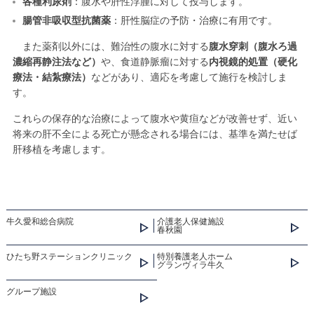
各種利尿剤
：腹水や肝性浮腫に対して投与します。
腸管非吸収型抗菌薬
：肝性脳症の予防・治療に有用です。
また薬剤以外には、難治性の腹水に対する
腹水穿刺（腹水ろ過
濃縮再静注法など）
や、食道静脈瘤に対する
内視鏡的処置（硬化
療法・結紮療法）
などがあり、適応を考慮して施行を検討しま
す。
これらの保存的な治療によって腹水や黄疸などが改善せず、近い
将来の肝不全による死亡が懸念される場合には、基準を満たせば
肝移植を考慮します。
牛久愛和総合病院
介護老人保健施設
春秋園
ひたち野ステーションクリニック
特別養護老人ホーム
グランヴィラ牛久
グループ施設