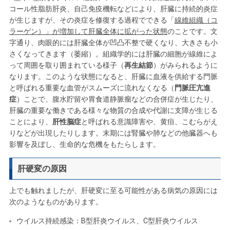
コール性脂肪肝炎、自己免疫機転などにより、肝臓に持続的炎症
が生じますが、その炎症を修復する過程でできる「
線維組織（コ
ラーゲン）」が増加して肝臓全体に拡がった状態
のことです。文
字通り、肉眼的には肝臓全体が凹凸不整で硬くなり、大きさも小
さくなってきます（萎縮）。組織学的には肝臓の細胞が線維によ
って周囲を取り囲まれている様子（
再生結節
）がみられるように
なります。このような状態になると、肝臓に血液を供給する門脈
と呼ばれる重要な血管がスムーズに流れなくなる（
門脈圧亢進
症
）ことで、腹水貯留や胃食道静脈瘤などの合併症が生じたり、
肝臓の重要な働きである様々な物質の合成や代謝に支障が生じる
ことにより、
肝性脳症
と呼ばれる意識障害や、黄疸、こむらがえ
りなどが出現したりします。末期には腎臓や肺などの他臓器へも
影響を及ぼし、生命的な危機をもたらします。
肝硬変の原因
上でも触れましたが、肝硬変に至る可能性がある病気の原因には
次のようなものがあります。
ウイルス持続感染：B型肝炎ウイルス、C型肝炎ウイルス