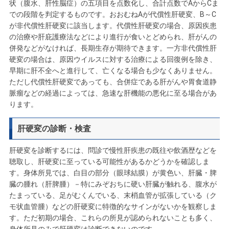
状（腹水、肝性脳症）の五項目を点数化し、合計点数でAからCま
での段階を判定するものです。おおむねAが代償性肝硬変、B～C
が非代償性肝硬変に該当します。代償性肝硬変の場合、原因疾患
の治療や肝庇護療法などにより進行が食いとどめられ、肝がんの
併発などがなければ、長期生存が期待できます。一方非代償性肝
硬変の場合は、原因ウイルスに対する治療による回復例を除き、
早期に肝不全へと進行して、亡くなる場合も少なくありません。
ただし代償性肝硬変であっても、合併症である肝がんや胃食道静
脈瘤などの経過によっては、急速な肝機能の悪化に至る場合があ
ります。
肝硬変の診断・検査
肝硬変を診断するには、問診で慢性肝疾患の既往や飲酒歴などを
聴取し、肝硬変に至っている可能性があるかどうかを確認しま
す。身体所見では、白目の部分（眼球結膜）が黄色い、肝臓・脾
臓の腫れ（肝脾腫）－特にみぞおちに硬い肝臓が触れる、腹水が
たまっている、足がむくんでいる、末梢血管が拡張している（ク
モ状血管腫）などの肝硬変に特徴的なサインがないかを観察しま
す。ただ初期の場合、これらの所見が認められないことも多く、