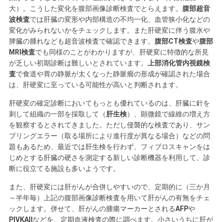
大）。こうした変化を腹部画像診断検査でとらえます。
腹部超音
波検査
では肝臓の変形や内部構造の不均一化、血管狭小化などの
変化がみられないかをチェックします。また肝硬変に伴う腹水や
脾臓の腫れなども超音波検査で確認できます。
腹部CT検査
や
腹部
MRI検査
でも同様のことがわかりますが、肝硬変に特徴的な所見
が乏しい初期診断は難しいとされています。
上部消化管内視鏡検
査
で食道や胃の静脈が太くなった静脈瘤の形成が確認された場合
は、肝硬変に至っている可能性が高いと判断されます。
肝硬変の確定診断においてもっとも優れているのは、肝臓に針を
刺して組織の一部を採取して（
肝生検
）、顕微鏡で線維の増え方
を観察するとされてきました。ただし侵襲的な検査であり、サン
プリングエラー（取る場所により進行度が異なる場合）などの問
題もあるため、最近では肝生検を行わず、フィブロスキャンをは
じめとする肝臓の硬さを測定する新しい診断機器を利用して、診
断に役立てる施設も多いようです。
また、肝硬変には肝がんが合併しやすいので、定期的に（三か月
～半年毎）上記の腹部画像診断検査を用いて肝がんの有無をチェ
ックします。併せて、肝がんの腫瘍マーカーとされる
AFP
や
PIVKAⅡ
などを、定期血液検査の際に調べます。小さいうちに肝が