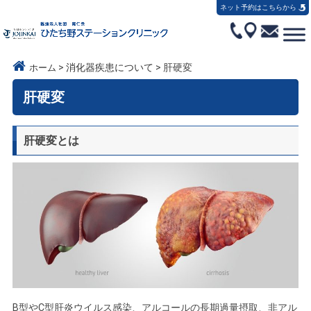
ネット予約はこちらから
>
消化器疾患について
>
肝硬変
ホーム
肝硬変
肝硬変とは
B型やC型肝炎ウイルス感染、アルコールの長期過量摂取、非アル