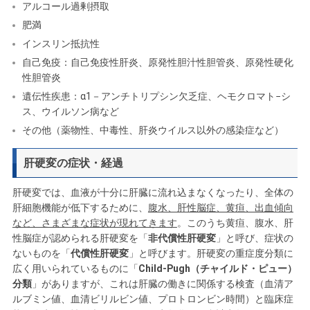
アルコール過剰摂取
肥満
インスリン抵抗性
自己免疫：自己免疫性肝炎、原発性胆汁性胆管炎、原発性硬化
性胆管炎
遺伝性疾患：α1－アンチトリプシン欠乏症、ヘモクロマト−シ
ス、ウイルソン病など
その他（薬物性、中毒性、肝炎ウイルス以外の感染症など）
肝硬変の症状・経過
肝硬変では、血液が十分に肝臓に流れ込まなくなったり、全体の
肝細胞機能が低下するために、
腹水、肝性脳症、黄疸、出血傾向
など、さまざまな症状が現れてきます
。このうち黄疸、腹水、肝
性脳症が認められる肝硬変を「
非代償性肝硬変
」と呼び、症状の
ないものを「
代償性肝硬変
」と呼びます。肝硬変の重症度分類に
広く用いられているものに「
Child-Pugh（チャイルド・ピュー）
分類
」がありますが、これは肝臓の働きに関係する検査（血清ア
ルブミン値、血清ビリルビン値、プロトロンビン時間）と臨床症