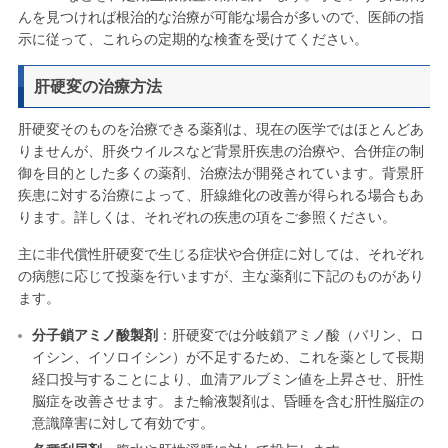
んを見つければ根治的な治療が可能な場合が多いので、医師の指
示に従って、これらの定期的な検査を受けてください。
肝硬変の治療方法
肝硬変そのものを治療できる薬剤は、現在の医学ではほとんどあ
りませんが、肝炎ウイルスなど背景肝疾患の治療や、合併症の制
御を目的とした多くの薬剤、治療法が開発されています。背景肝
疾患に対する治療によって、肝線維化の改善が得られる場合もあ
ります。詳しくは、それぞれの疾患の項をご参照ください。
主に非代償性肝硬変で生じる症状や合併症に対しては、それぞれ
の病態に応じて投薬を行いますが、主な薬剤に下記のものがあり
ます。
分子鎖アミノ酸製剤
：肝硬変では分岐鎖アミノ酸（バリン、ロ
イシン、イソロイシン）が不足するため、これを薬として長期
経口投与することにより、血清アルブミン値を上昇させ、肝性
脳症を改善させます。また輸液製剤は、昏睡を含む肝性脳症の
意識障害に対して有効です。