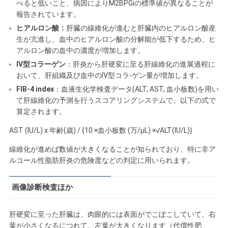
べると低いこと、病因によりM2BPGiの標準値が異なることが
報告されています。
ヒアルロン酸：
肝臓の線維化が進むと肝臓内のヒアルロン酸産
生が亢進し、血中のヒアルロン酸の分解能が低下するため、ヒ
アルロン酸の血中の濃度が増加します。
Ⅳ型コラーゲン
：肝炎から肝硬変に至る肝線維化の進展過程に
おいて、肝組織及び血中のⅣ型コラ-ゲン量が増加します。
FIB-4 index
：血液生化学検査データ(ALT, AST, 血小板数)を用い
て肝線維化の予測を行うスコアリングシステムで、以下の式で
算定されます。
AST (IU/L) x 年齢(歳) / {10 ×血小板数 (万/μL) ×√ALT(IU/L)}
線維化が進めば数値が大きくなることが知られており、特に非ア
ルコール性脂肪肝炎の危険度などの判定に用いられます。
画像診断検査ほか
肝硬変に至った肝臓は、肉眼的には表面がでこぼこしていて、右
葉が小さくなるにつれて、左葉が大きくなります（代償性肥