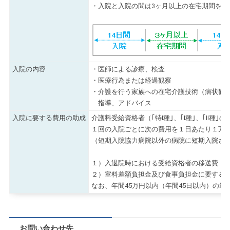
・入院と入院の間は3ヶ月以上の在宅期間をお
入院の内容
・医師による診療、検査
・医療行為または経過観察
・介護を行う家族への在宅介護技術（病状観
指導、アドバイス
入院に要する費用の助成
介護料受給資格者（｢特Ⅰ種｣、｢Ⅰ種｣、｢Ⅱ種
１回の入院ごとに次の費用を１日あたり１万円
（短期入院協力病院以外の病院に短期入院さ
１）入退院時における受給資格者の移送費
２）室料差額負担金及び食事負担金に要する
なお、年間45万円以内（年間45日以内）の
お問い合わせ先