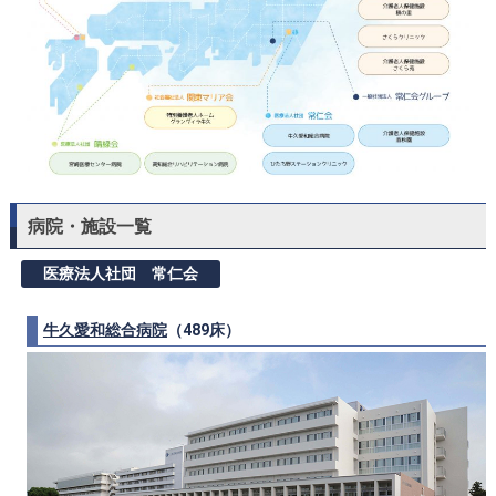
病院・施設一覧
医療法人社団 常仁会
牛久愛和総合病院
（489床）