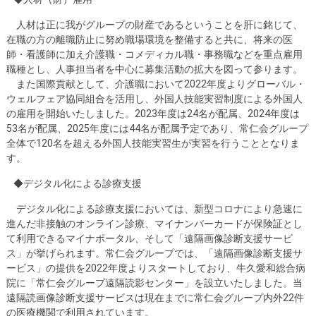
人材は正に我がグループの財産であるということを肝に銘じて、
在職の方の離職防止に努め職場環境を整備すると共に、将来の医
師・看護師に加え介護職・コメディカル職・事務職などを重点雇用
職種とし、人事担当者を中心に募集活動の拡大を図って参ります。
また国際貢献として、介護職において2022年度よりグローバル・
ウェルフェア協同組合を活用し、外国人技能実習制度による外国人
の雇用を開始いたしました。2023年度は24名が配属、2024年度は
53名が配属、2025年度には44名が配属予定であり、常仁会グループ
全体で120名を超える外国人技能実習生が実習を行うこととなりま
す。
◆デジタル化による診療支援
デジタル化による診療支援においては、新型コロナにより急速に
進んだ非接触のオンライン診療、マイナンバーカードが保険証とし
て利用できるマイナポータル、そして「遠隔画像診断支援サービ
ス」が挙げられます。常仁会グループでは、「遠隔画像診断支援サ
ービス」の提供を2022年度よりスタートしており、牛久愛和総合病
院に「常仁会グループ遠隔読影センター」を設立いたしました。当
遠隔読画像診断支援サービスは現在までに常仁会グループ内外22件
の医療機関で利用されています。