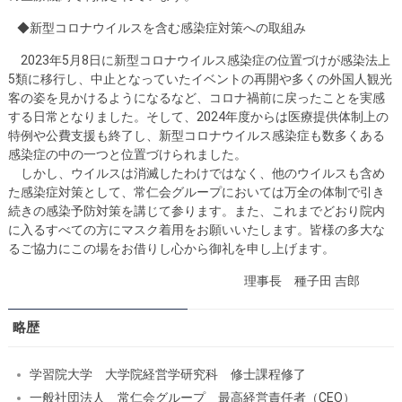
◆新型コロナウイルスを含む感染症対策への取組み
2023年5月8日に新型コロナウイルス感染症の位置づけが感染法上
5類に移行し、中止となっていたイベントの再開や多くの外国人観光
客の姿を見かけるようになるなど、コロナ禍前に戻ったことを実感
する日常となりました。そして、2024年度からは医療提供体制上の
特例や公費支援も終了し、新型コロナウイルス感染症も数多くある
感染症の中の一つと位置づけられました。
しかし、ウイルスは消滅したわけではなく、他のウイルスも含め
た感染症対策として、常仁会グループにおいては万全の体制で引き
続きの感染予防対策を講じて参ります。また、これまでどおり院内
に入るすべての方にマスク着用をお願いいたします。皆様の多大な
るご協力にこの場をお借りし心から御礼を申し上げます。
理事長 種子田 吉郎
略歴
学習院大学 大学院経営学研究科 修士課程修了
一般社団法人 常仁会グループ 最高経営責任者（CEO）