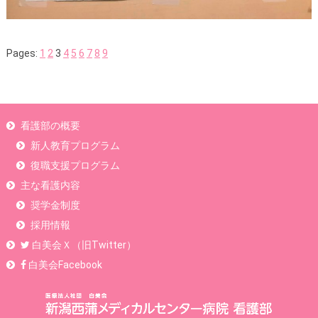
Pages:
1
2
3
4
5
6
7
8
9
看護部の概要
新人教育プログラム
復職支援プログラム
主な看護内容
奨学金制度
採用情報
白美会Ｘ（旧Twitter）
白美会Facebook