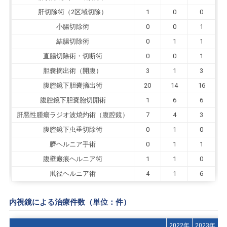
肝切除術（2区域切除）
1
0
0
小腸切除術
0
0
1
結腸切除術
0
1
1
直腸切除術・切断術
0
0
1
胆嚢摘出術（開腹）
3
1
3
腹腔鏡下胆嚢摘出術
20
14
16
腹腔鏡下胆嚢胞切開術
1
6
6
肝悪性腫瘍ラジオ波焼灼術（腹腔鏡）
7
4
3
腹腔鏡下虫垂切除術
0
1
0
臍ヘルニア手術
0
1
1
腹壁瘢痕ヘルニア術
1
1
0
鼡径ヘルニア術
4
1
6
内視鏡による治療件数（単位：件）
2022年
2023年
2