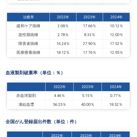
治癒率
2022年
2023年
2024年
緩和ケア病棟
2.08％
17.66％
10.12％
急性期病棟
2.78％
8.33％
12.00％
障害者病棟
16.24％
27.90％
17.52％
医療療養病棟
18.12％
17.76％
12.95％
血液製剤破棄率（単位：％）
2022年
2023年
2024年
赤血球製剤
4.46％
5.15％
0.77％
凍結血漿
56.25％
40.00％
18.52％
全国がん登録届出件数（単位：件）
2022年
2023年
2024年