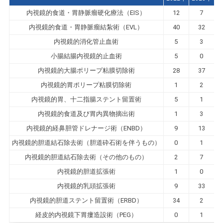
内視鏡的食道・胃静脈瘤硬化療法（EIS）
12
7
内視鏡的食道・胃静脈瘤結紮術（EVL）
40
32
内視鏡的消化管止血術
5
3
小腸結腸内視鏡的止血術
5
0
内視鏡的大腸ポリープ粘膜切除術
28
37
内視鏡的胃ポリープ粘膜切除術
1
2
内視鏡的胃、十二指腸ステント留置術
5
1
内視鏡的食道及び胃内異物摘出術
1
3
内視鏡的経鼻胆管ドレナージ術（ENBD）
9
13
内視鏡的胆道結石除去術（胆道砕石術を伴うもの）
0
1
内視鏡的胆道結石除去術（その他のもの）
2
7
内視鏡的胆道拡張術
1
0
内視鏡的乳頭拡張術
9
33
内視鏡的胆道ステント留置術（ERBD）
34
2
経皮的内視鏡下胃瘻造設術（PEG）
0
1