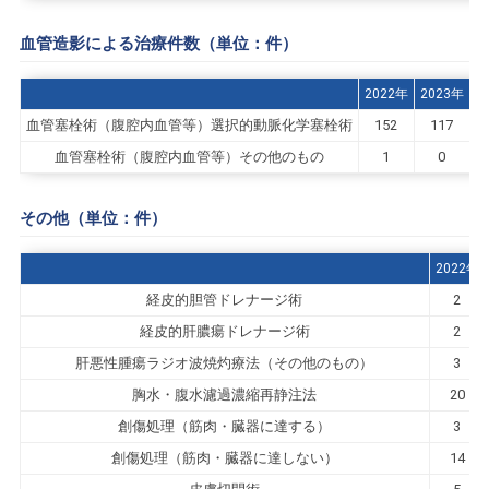
血管造影による治療件数（単位：件）
2022年
2023年
2
血管塞栓術（腹腔内血管等）選択的動脈化学塞栓術
152
117
血管塞栓術（腹腔内血管等）その他のもの
1
0
その他（単位：件）
2022年
経皮的胆管ドレナージ術
2
経皮的肝膿瘍ドレナージ術
2
肝悪性腫瘍ラジオ波焼灼療法（その他のもの）
3
胸水・腹水濾過濃縮再静注法
20
創傷処理（筋肉・臓器に達する）
3
創傷処理（筋肉・臓器に達しない）
14