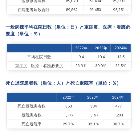
医療療養病棟
59,070
61,494
59,903
在院患者延数合計
89,862
93,453
95,251
一般病棟平均在院日数（単位：日）と重症度、医療・看護必
要度（単位：％）
2022年
2023年
2024年
平均在院日数
9.4
10.4
12.5
重症度、医療・看護必要度
33.9％
39.0％
23.5％
死亡退院患者数（単位：人）と死亡退院率（単位：％）
2022年
2023年
2024年
死亡退院患者数
350
384
477
退院患者数
1,177
1,197
1,231
死亡退院率
29.7％
32.1％
38.7％