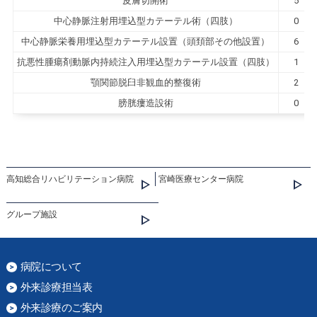
皮膚切開術
5
中心静脈注射用埋込型カテーテル術（四肢）
0
中心静脈栄養用埋込型カテーテル設置（頭頚部その他設置）
6
抗悪性腫瘍剤動脈内持続注入用埋込型カテーテル設置（四肢）
1
顎関節脱臼非観血的整復術
2
膀胱瘻造設術
0
高知総合リハビリテーション病院
宮崎医療センター病院
グループ施設
病院について
外来診療担当表
外来診療のご案内