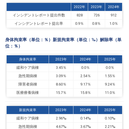
2022年
2023年
2024年
インシデントレポート提出件数
828
726
912
インシデントレポート提出率
0.9％
0.8％
1.0％
身体拘束率（単位：％）新規拘束率（単位：‰）解除率（単
位：％）
身体拘束率
2023年
2024年
2025年
緩和ケア病棟
3.45％
0.0％
0.0％
急性期病棟
3.09％
2.54％
1.55％
障害者病棟
8.60％
9.17％
9.24％
医療療養病棟
15.7％
15.8％
11.0％
新規拘束率
2023年
2024年
2025年
緩和ケア病棟
2.96‰
0.14‰
0.10‰
急性期病棟
4.67‰
3.67‰
2.21‰