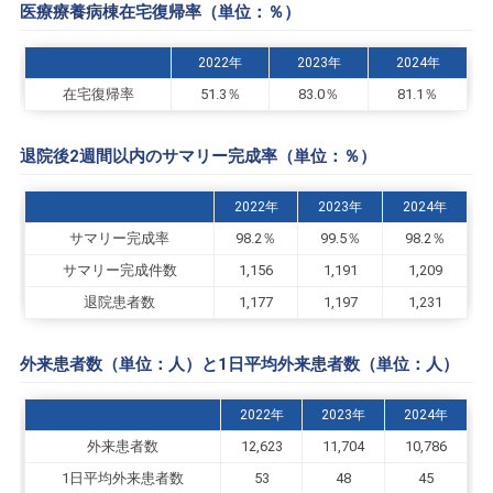
医療療養病棟在宅復帰率（単位：％）
2022年
2023年
2024年
在宅復帰率
51.3％
83.0％
81.1％
退院後2週間以内のサマリー完成率（単位：％）
2022年
2023年
2024年
サマリー完成率
98.2％
99.5％
98.2％
サマリー完成件数
1,156
1,191
1,209
退院患者数
1,177
1,197
1,231
外来患者数（単位：人）と1日平均外来患者数（単位：人）
2022年
2023年
2024年
外来患者数
12,623
11,704
10,786
1日平均外来患者数
53
48
45