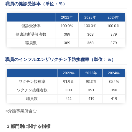
職員の健診受診率（単位：％）
2022年
2023年
2024年
健診受診率
100.0％
100.0％
100.0％
健康診断受診者数
389
368
379
職員数
389
368
379
職員のインフルエンザワクチン予防接種率（単位：％）
2022年
2023年
2024年
ワクチン接種率
91.9％
93.3％
85.4％
ワクチン接種者数
388
391
358
職員数
422
419
419
※介護事業所含む
3.部門別に関する指標