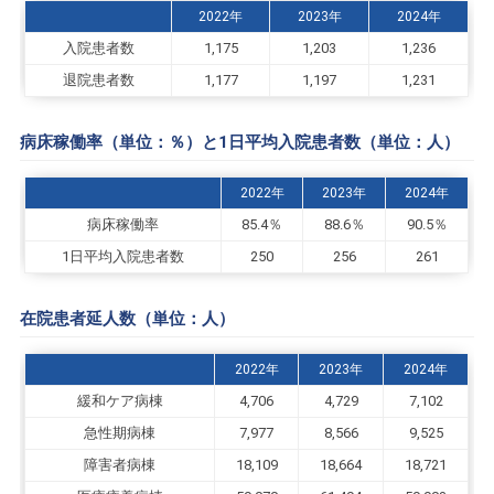
2022年
2023年
2024年
入院患者数
1,175
1,203
1,236
退院患者数
1,177
1,197
1,231
病床稼働率（単位：％）と1日平均入院患者数（単位：人）
2022年
2023年
2024年
病床稼働率
85.4％
88.6％
90.5％
1日平均入院患者数
250
256
261
在院患者延人数（単位：人）
2022年
2023年
2024年
緩和ケア病棟
4,706
4,729
7,102
急性期病棟
7,977
8,566
9,525
障害者病棟
18,109
18,664
18,721