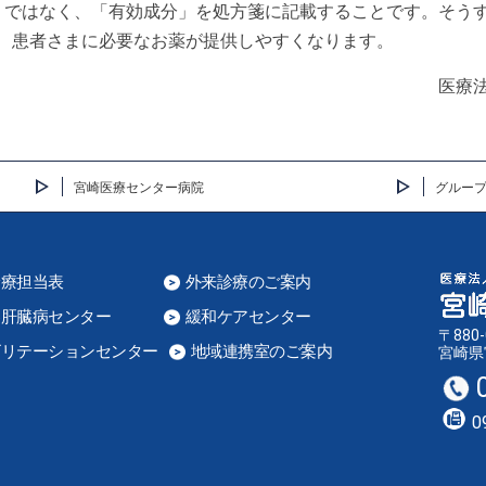
」ではなく、「有効成分」を処方箋に記載することです。そう
、患者さまに必要なお薬が提供しやすくなります。
医療
宮崎医療センター病院
グルー
診療担当表
外来診療のご案内
器肝臓病センター
緩和ケアセンター
〒880-
ビリテーションセンター
地域連携室のご案内
宮崎県
0