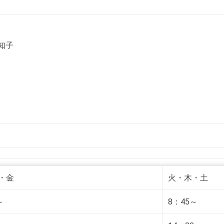
知子
）
・金
火・木・土
～
8：45～