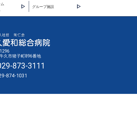
ーム
グループ施設
久
1296
牛久市猪子町896番地
029-873-3111
29-874-1031