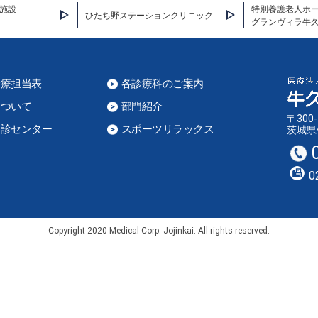
施設
特別養護老人ホ
ひたち野ステーションクリニック
グランヴィラ牛
診療担当表
各診療科のご案内
について
部門紹介
〒300-
健診センター
スポーツリラックス
茨城県
0
Copyright 2020 Medical Corp. Jojinkai. All rights reserved.