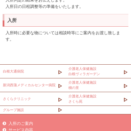
入所判定の結果をお伝えします。
入所日の日程調整等の準備をいたします。
入所
入所時に必要な物については相談時等にご案内をお渡し致しま
す。
介護老人保健施設
白根大通病院
白根ヴィラガーデン
介護老人保健施設
新潟西蒲メディカルセンター病院
槇の里
介護老人保健施設
さくらクリニック
さくら苑
グループ施設
入所のご案内
サービス内容