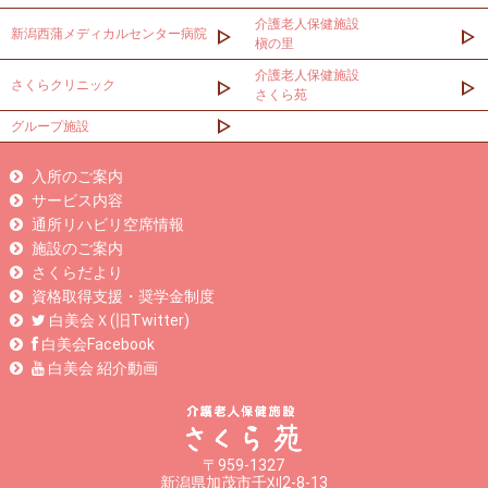
介護老人保健施設
新潟西蒲メディカルセンター病院
槇の里
介護老人保健施設
さくらクリニック
さくら苑
グループ施設
入所のご案内
サービス内容
通所リハビリ空席情報
施設のご案内
さくらだより
資格取得支援・奨学金制度
白美会Ｘ(旧Twitter)
白美会Facebook
白美会 紹介動画
〒959-1327
新潟県加茂市千刈2-8-13