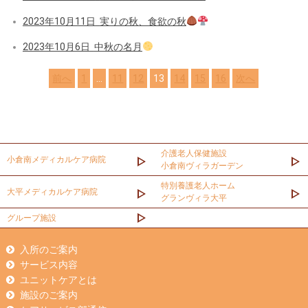
2023年10月11日
実りの秋、食欲の秋
2023年10月6日
中秋の名月
前へ
1
…
11
12
13
14
15
16
次へ
介護老人保健施設
小倉南メディカルケア病院
小倉南ヴィラガーデン
特別養護老人ホーム
大平メディカルケア病院
グランヴィラ大平
グループ施設
入所のご案内
サービス内容
ユニットケアとは
施設のご案内