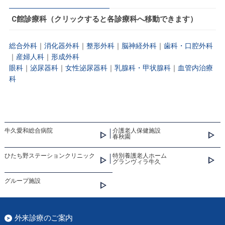
C館診療科（クリックすると各診療科へ移動できます）
総合外科
｜
消化器外科
｜
整形外科
｜
脳神経外科
｜
歯科・口腔外科
｜
産婦人科
｜
形成外科
眼科
｜
泌尿器科
｜
女性泌尿器科
｜
乳腺科・甲状腺科
｜
血管内治療
科
牛久愛和総合病院
介護老人保健施設
春秋園
ひたち野ステーションクリニック
特別養護老人ホーム
グランヴィラ牛久
グループ施設
外来診療のご案内