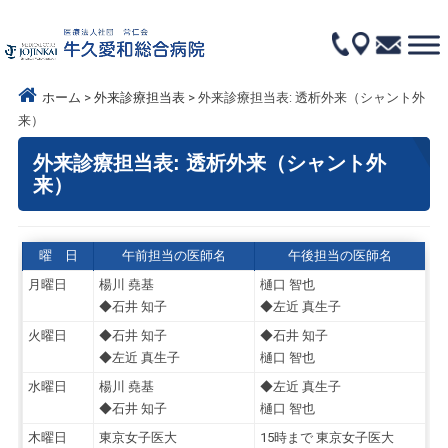
ホーム
外来診療担当表
外来診療担当表: 透析外来（シャント外
来）
外来診療担当表: 透析外来（シャント外
来）
曜 日
午前担当の医師名
午後担当の医師名
月曜日
楊川 堯基
樋口 智也
◆石井 知子
◆左近 真生子
火曜日
◆石井 知子
◆石井 知子
◆左近 真生子
樋口 智也
水曜日
楊川 堯基
◆左近 真生子
◆石井 知子
樋口 智也
木曜日
東京女子医大
15時まで 東京女子医大