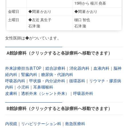
15時から 楊川 堯基
金曜日
◆間瀬 かおり
◆間瀬 かおり
土曜日
◆左近 真生子
樋口 智也
石津 隆
石津 隆
女性医師は◆がついています。
A館診療科（クリックすると各診療科へ移動できます）
外来診療担当表TOP
｜
総合診療科
｜
消化器内科
｜
血液内科
｜
脳神
経内科
｜
腎臓内科
｜
糖尿病・代謝内科
呼吸器内科
｜
甲状腺・内分泌外科
｜
循環器科
｜
リウマチ・膠原病
内科
｜
小児科
｜
耳鼻咽喉科
皮膚科
｜
透析外来（シャント外来）
｜
呼吸器外科
B館診療科（クリックすると各診療科へ移動できます）
内視鏡
｜
リハビリテーション科
｜
救急医療科