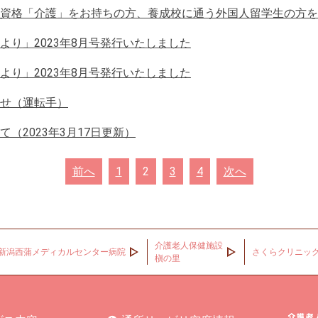
資格「介護」をお持ちの方、養成校に通う外国人留学生の方を
より」2023年8月号発行いたしました
より」2023年8月号発行いたしました
せ（運転手）
（2023年3月17日更新）
前へ
1
2
3
4
次へ
介護老人保健施設
新潟西蒲メディカルセンター病院
さくらクリニッ
槇の里