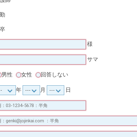
護師
勤
卒
様
サマ
男性
女性
回答しない
年
月
日