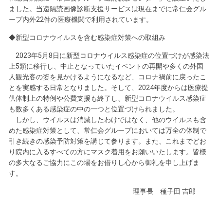
ました。当遠隔読画像診断支援サービスは現在までに常仁会グル
ープ内外22件の医療機関で利用されています。
◆新型コロナウイルスを含む感染症対策への取組み
2023年5月8日に新型コロナウイルス感染症の位置づけが感染法
上5類に移行し、中止となっていたイベントの再開や多くの外国
人観光客の姿を見かけるようになるなど、コロナ禍前に戻ったこ
とを実感する日常となりました。そして、2024年度からは医療提
供体制上の特例や公費支援も終了し、新型コロナウイルス感染症
も数多くある感染症の中の一つと位置づけられました。
しかし、ウイルスは消滅したわけではなく、他のウイルスも含
めた感染症対策として、常仁会グループにおいては万全の体制で
引き続きの感染予防対策を講じて参ります。また、これまでどお
り院内に入るすべての方にマスク着用をお願いいたします。皆様
の多大なるご協力にこの場をお借りし心から御礼を申し上げま
す。
理事長 種子田 吉郎