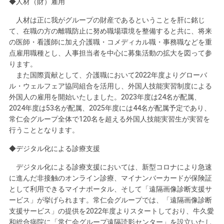
◆人材（財）雇用
人材は正に我がグループの財産であるということを肝に銘じ
て、在職の方の離職防止に努め職場環境を整備すると共に、将来
の医師・看護師に加え介護職・コメディカル職・事務職などを重
点雇用職種とし、人事担当者を中心に募集活動の拡大を図って参
ります。
また国際貢献として、介護職において2022年度よりグローバ
ル・ウェルフェア協同組合を活用し、外国人技能実習制度による
外国人の雇用を開始いたしました。2023年度は24名が配属、
2024年度は53名が配属、2025年度には44名が配属予定であり、
常仁会グループ全体で120名を超える外国人技能実習生が実習を
行うこととなります。
◆デジタル化による診療支援
デジタル化による診療支援においては、新型コロナにより急速
に進んだ非接触のオンライン診療、マイナンバーカードが保険証
として利用できるマイナポータル、そして「遠隔画像診断支援サ
ービス」が挙げられます。常仁会グループでは、「遠隔画像診断
支援サービス」の提供を2022年度よりスタートしており、牛久愛
和総合病院に「常仁会グループ遠隔読影センター」を設立いたし