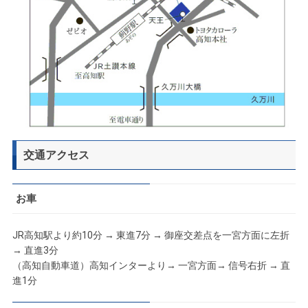
交通アクセス
お車
JR高知駅より約10分 → 東進7分 → 御座交差点を一宮方面に左折
→ 直進3分
（高知自動車道）高知インターより→ 一宮方面→ 信号右折 → 直
進1分