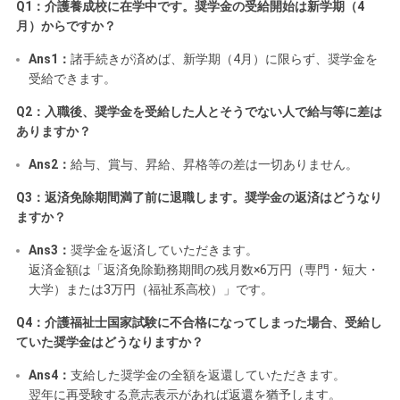
Q1：介護養成校に在学中です。奨学金の受給開始は新学期（4
月）からですか？
Ans1：
諸手続きが済めば、新学期（4月）に限らず、奨学金を
受給できます。
Q2：入職後、奨学金を受給した人とそうでない人で給与等に差は
ありますか？
Ans2：
給与、賞与、昇給、昇格等の差は一切ありません。
Q3：返済免除期間満了前に退職します。奨学金の返済はどうなり
ますか？
Ans3：
奨学金を返済していただきます。
返済金額は「返済免除勤務期間の残月数×6万円（専門・短大・
大学）または3万円（福祉系高校）」です。
Q4：介護福祉士国家試験に不合格になってしまった場合、受給し
ていた奨学金はどうなりますか？
Ans4：
支給した奨学金の全額を返還していただきます。
翌年に再受験する意志表示があれば返還を猶予します。