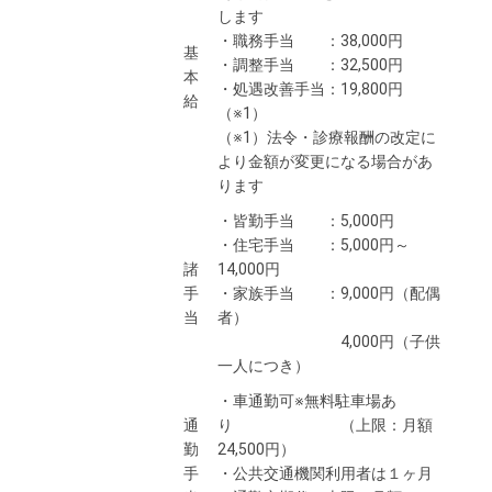
します
・職務手当 ：38,000円
基
・調整手当 ：32,500円
本
・処遇改善手当：19,800円
給
（※1）
（※1）法令・診療報酬の改定に
より金額が変更になる場合があ
ります
・皆勤手当 ：5,000円
・住宅手当 ：5,000円～
諸
14,000円
手
・家族手当 ：9,000円（配偶
当
者）
4,000円（子供
一人につき）
・車通勤可※無料駐車場あ
通
り （上限：月額
勤
24,500円）
手
・公共交通機関利用者は１ヶ月