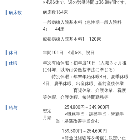
※4週6休で、週の労働時間は36.8時間です。
病床数164床
病床数
一般病棟入院基本料（急性期一般入院料
4） 44床
療養病棟入院基本料1 120床
休日
年間101日 4週6休、祝日
年次有給休暇：初年度10日（入職３ヶ月後
休暇
に付与、以降は労働基準法に準じる）
特別休暇：年末年始休暇4日、夏季休暇
4日、慶弔休暇、出産休暇、産前産後休業
育児休業、介護休業、看護
等休暇、介護休暇、短時間勤務等
254,800円～349,900円
給与
想定
※職務手当・調整手当・皆勤手
月給
当・処遇改善手当含む
159,500円～254,600円
※賃金は経験等を考慮し決定いた