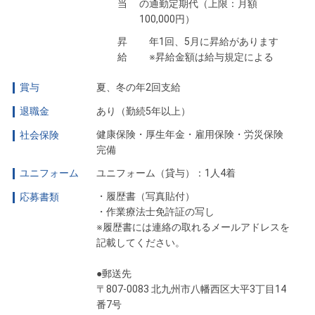
当
の通勤定期代（上限：月額
100,000円）
昇
年1回、5月に昇給があります
給
※昇給金額は給与規定による
賞与
夏、冬の年2回支給
退職金
あり（勤続5年以上）
健康保険・厚生年金・雇用保険・労災保険
社会保険
完備
ユニフォーム
ユニフォーム（貸与）：1人4着
・履歴書（写真貼付）
応募書類
・作業療法士免許証の写し
※履歴書には連絡の取れるメールアドレスを
記載してください。
●郵送先
〒807-0083 北九州市八幡西区大平3丁目14
番7号