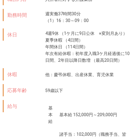
週実働37時間30分
勤務時間
（1）16：30～09：00
4週9休 （1ケ月に9日公休 ※変則月あり）
休日
夏季休暇 （4日間）
年間休日 （114日間）
年次有給休暇：初年度入職3ケ月経過後に10
日間、2年目以降日数増 （最高20日間）
休暇
他：慶弔休暇、出産休業、育児休業
応募年齢
59歳以下
給与
基
本
基本給 152,000円～209,000円
給
諸手当：102,000円（職務手当、皆