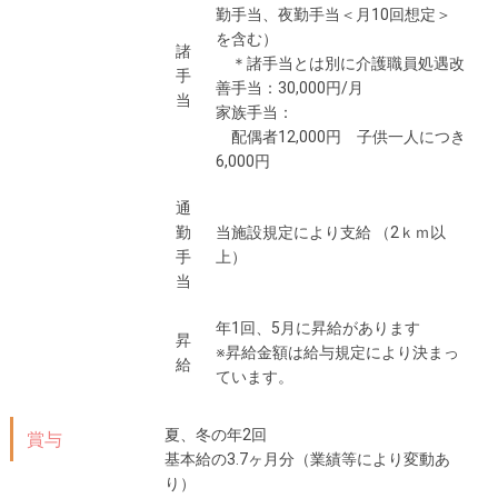
勤手当、夜勤手当＜月10回想定＞
を含む）
諸
＊諸手当とは別に介護職員処遇改
手
善手当：30,000円/月
当
家族手当：
配偶者12,000円 子供一人につき
6,000円
通
勤
当施設規定により支給 （2ｋｍ以
手
上）
当
年1回、5月に昇給があります
昇
※昇給金額は給与規定により決まっ
給
ています。
夏、冬の年2回
賞与
基本給の3.7ヶ月分（業績等により変動あ
り）