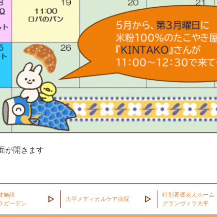
面が開きます
健施設
特別養護老人ホーム
大平メディカルケア病院
ラガーデン
グランヴィラ大平