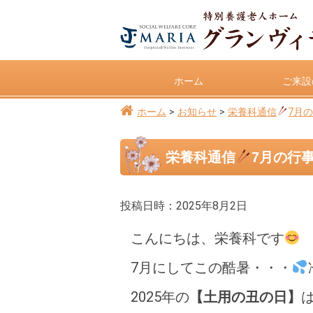
ホーム
ご来設
ホーム
お知らせ
栄養科通信
7月
栄養科通信
7月の行
投稿日時：2025年8月2日
こんにちは、栄養科です
7月にしてこの酷暑・・・
2025年の
【土用の丑の日】
は