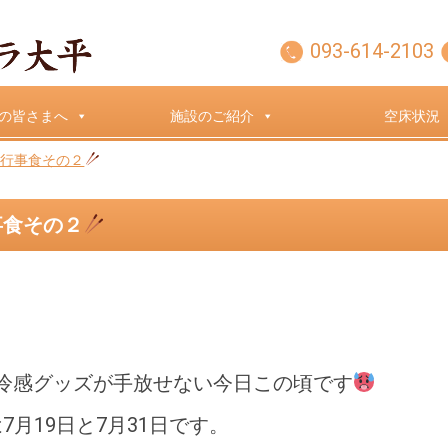
093-614-2103
の皆さまへ
施設のご紹介
空床状況
の行事食その２
事食その２
冷感グッズが手放せない今日この頃です
7月19日と7月31日です。