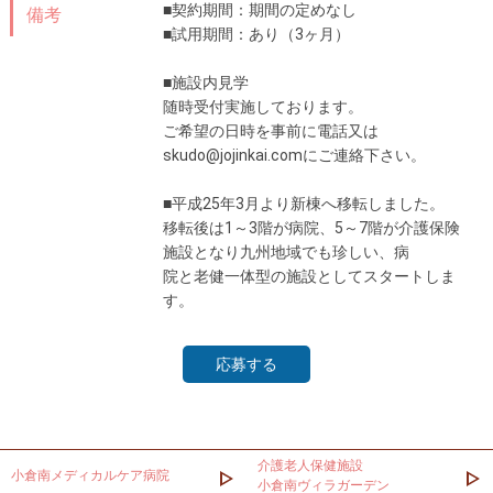
■契約期間：期間の定めなし
備考
■試用期間：あり（3ヶ月）
■施設内見学
随時受付実施しております。
ご希望の日時を事前に電話又は
skudo@jojinkai.comにご連絡下さい。
■平成25年3月より新棟へ移転しました。
移転後は1～3階が病院、5～7階が介護保険
施設となり九州地域でも珍しい、病
院と老健一体型の施設としてスタートしま
す。
応募する
介護老人保健施設
小倉南メディカルケア病院
小倉南ヴィラガーデン