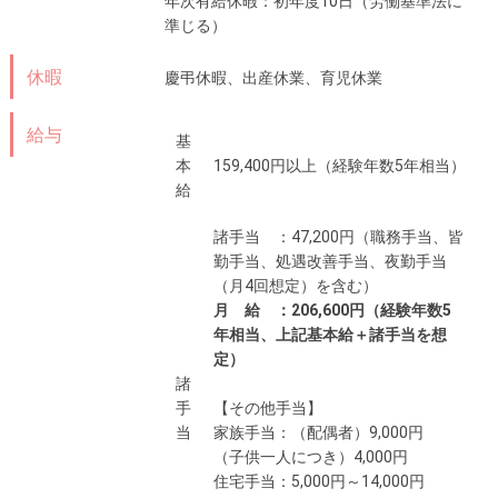
年次有給休暇：初年度10日（労働基準法に
準じる）
休暇
慶弔休暇、出産休業、育児休業
給与
基
本
159,400円以上（経験年数5年相当）
給
諸手当 ：47,200円（職務手当、皆
勤手当、処遇改善手当、夜勤手当
（月4回想定）を含む）
月 給 ：206,600円（経験年数5
年相当、上記基本給＋諸手当を想
定）
諸
手
【その他手当】
当
家族手当：（配偶者）9,000円
（子供一人につき）4,000円
住宅手当：5,000円～14,000円