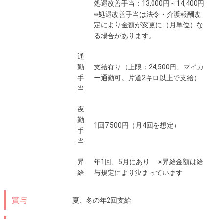
処遇改善手当：13,000円～14,400円
※処遇改善手当は法令・介護報酬改
定により金額が変更に（月単位）な
る場合があります。
通
勤
支給有り（上限：24,500円、マイカ
手
ー通勤可。片道2キロ以上で支給）
当
夜
勤
1回7,500円（月4回を想定）
手
当
昇
年1回、5月にあり ※昇給金額は給
給
与規定により決まっています
賞与
夏、冬の年2回支給