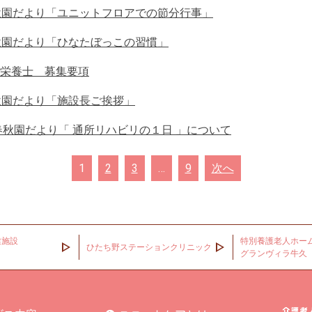
秋園だより「ユニットフロアでの節分行事」
秋園だより「ひなたぼっこの習慣」
栄養士 募集要項
秋園だより「施設長ご挨拶」
春秋園だより「 通所リハビリの１日 」について
1
2
3
…
9
次へ
健施設
特別養護老人ホー
ひたち野ステーションクリニック
グランヴィラ牛久