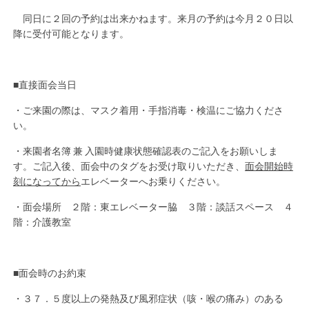
同日に２回の予約は出来かねます。来月の予約は今月２０日以
降に受付可能となります。
■直接面会当日
・ご来園の際は、マスク着用・手指消毒・検温にご協力くださ
い。
・来園者名簿 兼 入園時健康状態確認表のご記入をお願いしま
す。ご記入後、面会中のタグをお受け取りいただき、
面会開始時
刻になってから
エレベーターへお乗りください。
・面会場所 ２階：東エレベーター脇 ３階：談話スペース ４
階：介護教室
■面会時のお約束
・３７．５度以上の発熱及び風邪症状（咳・喉の痛み）のある