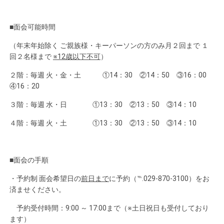
■面会可能時間
（年末年始除く ご親族様・キーパーソンの方のみ月２回まで １
回２名様まで
※
12
歳以下不可
）
２階：毎週 火・金・土 ①14：30 ②14：50 ③16：00
④16：20
３階：毎週 水・日 ①13：30 ②13：50 ③14：10
４階：毎週 火・土 ①13：30 ②13：50 ③14：10
■面会の手順
・予約制 面会希望日の
前日まで
に予約（℡.029-870-3100）をお
済ませください。
予約受付時間：9:00 ～ 17:00まで（※土日祝日も受付しており
ます）