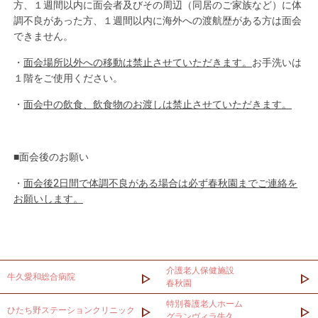
方、１週間以内に面会者及びその周辺（同居のご家族など）に体
調不良があった方、１週間以内に海外への渡航歴がある方は面会
できません。
・
面会場所以外への移動は禁止させていただきます。
お手洗いは
１階をご使用ください。
・
面会中の飲食、飲食物のお渡しは禁止させていただきます。
■面会後のお願い
・
面会後
2
日間で体調不良がある場合は必ず春秋園までご連絡を
お願いします。
介護老人保健施設
牛久愛和総合病院
春秋園
特別養護老人ホーム
ひたち野ステーションクリニック
グランヴィラ牛久